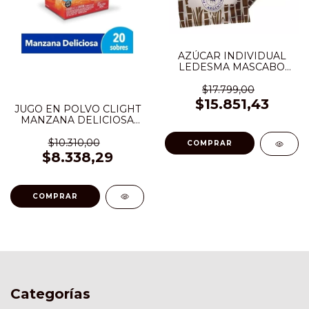
AZÚCAR INDIVIDUAL
LEDESMA MASCABO
RUBIO 5 G X 900
SOBRES
$17.799,00
$15.851,43
JUGO EN POLVO CLIGHT
MANZANA DELICIOSA
CAJA 20 SOBRES X 7,5 GR
$10.310,00
$8.338,29
Categorías