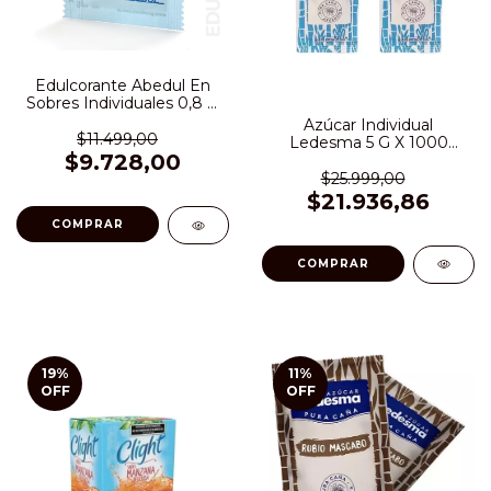
Edulcorante Abedul En
Sobres Individuales 0,8 G
X 400 Uni.
Azúcar Individual
$11.499,00
Ledesma 5 G X 1000
$9.728,00
Sobres
$25.999,00
$21.936,86
19
%
11
%
OFF
OFF