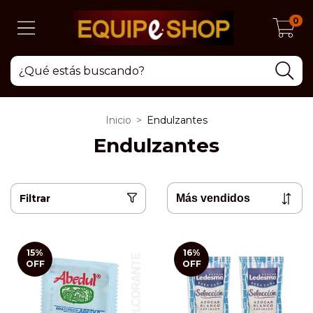
0
Inicio
>
Endulzantes
Endulzantes
Filtrar
15
%
16
%
OFF
OFF